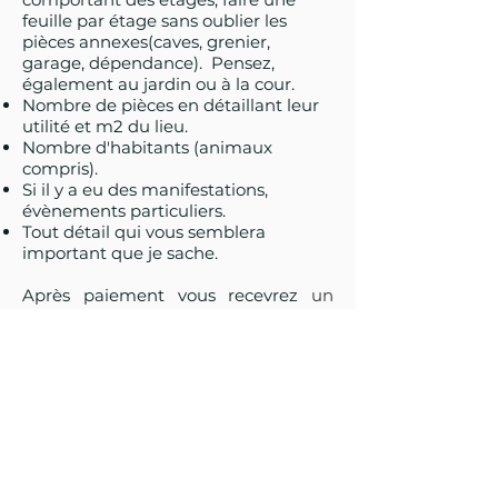
feuille par étage sans oublier les
pièces annexes(caves, grenier,
garage, dépendance). Pensez,
également au jardin ou à la cour.
Nombre de pièces en détaillant leur
utilité et m2 du lieu.
Nombre d'habitants (animaux
compris).
Si il y a eu des manifestations,
évènements particuliers.
Tout détail qui vous semblera
important que je sache.
A
près paiement vous recevrez
un
MAIL vous indiquant la date d
e prise
en charge
(
en fonction de mes RDV
)
puis une fois effectué, une fiche de
compte rendu détaillée sous
48h
(
hors jours de fermeture et congés
).
⚠️
Il est difficile d’estimer
précisément le temps nécessaire au
nettoyage à l’avance (cela peut