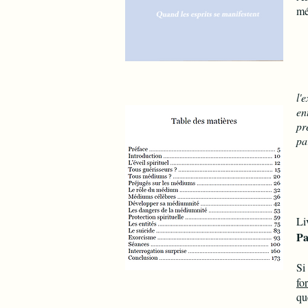
mé
Né
l'
en
pr
pa
Li
Pa
Si
fo
qu