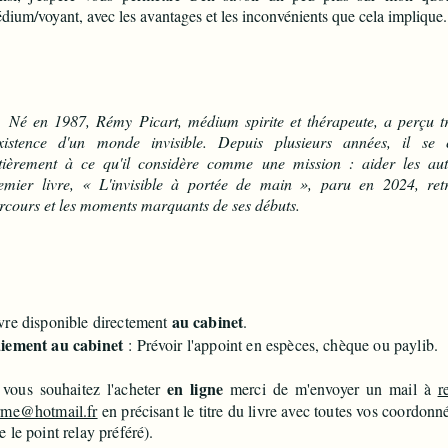
dium/voyant, avec les avantages et les inconvénients que cela implique.
 en 1987, Rémy Picart, médium spirite et thérapeute, a perçu tr
existence d'un monde invisible. Depuis plusieurs années, il se 
tièrement à ce qu'il considère comme une mission : aider les aut
emier livre, « L'invisible à portée de main », paru en 2024, ret
rcours et les moments marquants de ses débuts.
au cabinet
vre disponible directement
.
iement au cabinet
: Prévoir l'appoint en espèces, chèque ou paylib.
en ligne
 vous souhaitez l'acheter
merci de m'envoyer un mail à
r
rme@hotmail.fr
en précisant le titre du livre avec toutes vos coordonné
e le point relay préféré).