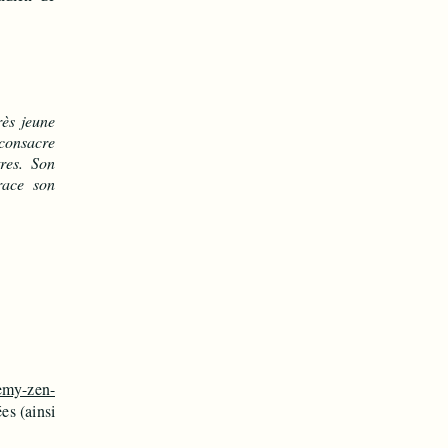
ès jeune
consacre
res. Son
race son
emy-zen-
es (ainsi