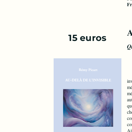
Fr
15 euros
Q
Ap
in
mé
mé
au
qu
ch
co
co
Ai