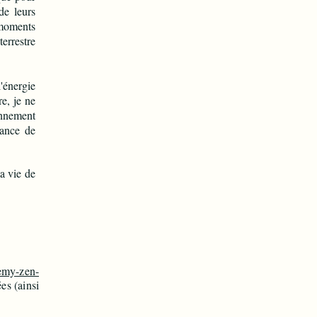
de leurs
moments
terrestre
'énergie
e, je ne
ennement
vance de
a vie de
emy-zen-
es (ainsi