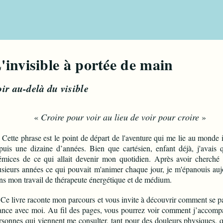
L'invisible à portée de 
Voir au-delà du vi
«
Croire pour voir au lieu de voir pour croire
»
tte phrase est le point de départ de l'aventure qui me lie au monde i
puis une dizaine d’années. Bien que cartésien, enfant déjà, j'avais 
émices de ce qui allait devenir mon quotidien. Après avoir cherché
usieurs années ce qui pouvait m'animer chaque jour, je m'épanouis auj
ns mon travail de thérapeute énergétique et de médium.
 livre raconte mon parcours et vous invite à découvrir comment se p
ance avec moi. Au fil des pages, vous pourrez voir comment j’accomp
rsonnes qui viennent me consulter, tant pour des douleurs physiques, 