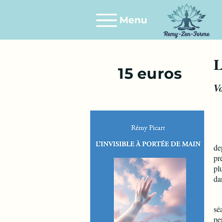
Menu
15 euros
Ce
de
pr
pl
da
Ce
sé
pe