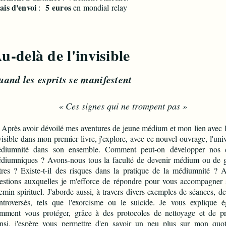
ais d'envoi
5
euros
:
en mondial relay
Au-delà de l'invis
uand les esprits se manife
« Ces signes qui ne trompent pas »
rès avoir dévoilé mes aventures de jeune médium et mon lien avec 
visible dans mon premier livre, j'explore, avec ce nouvel ouvrage, l'univ
diumnité dans son ensemble. Comment peut-on développer nos c
diumniques ? Avons-nous tous la faculté de devenir médium ou de g
tres ? Existe-t-il des risques dans la pratique de la médiumnité ? 
estions auxquelles je m'efforce de répondre pour vous accompagner 
emin spirituel. J'aborde aussi, à travers divers exemples de séances, d
ntroversés, tels que l'exorcisme ou le suicide. Je vous explique 
mment vous protéger, grâce à des protocoles de nettoyage et de pr
nsi, j'espère vous permettre d'en savoir un peu plus sur mon quot