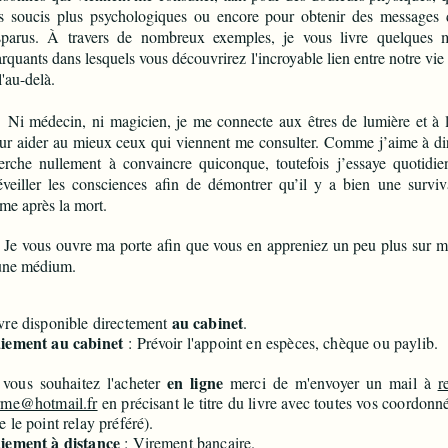
s soucis plus psychologiques ou encore pour obtenir des messages 
sparus. À travers de nombreux exemples, je vous livre quelques 
rquants dans lesquels vous découvrirez l'incroyable lien entre notre vie 
l'au-delà.
 médecin, ni magicien, je me connecte aux êtres de lumière et à l
ur aider au mieux ceux qui viennent me consulter. Comme j’aime à dir
erche nullement à convaincre quiconque, toutefois j’essaye quotidi
éveiller les consciences afin de démontrer qu’il y a bien une survi
âme après la mort.
 vous ouvre ma porte afin que vous en appreniez un peu plus sur m
une médium.
au cabinet
vre disponible directement
.
iement au cabinet
: Prévoir l'appoint en espèces, chèque ou paylib.
en ligne
 vous souhaitez l'acheter
merci de m'envoyer un mail à
r
rme@hotmail.fr
en précisant le titre du livre avec toutes vos coordonné
e le point relay préféré).
iement à distance
: Virement bancaire.