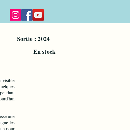
main
Sortie : 2024
sible
En stock
nvisible
quelques
 pendant
ourd'hui
asse une
agne les
que pour