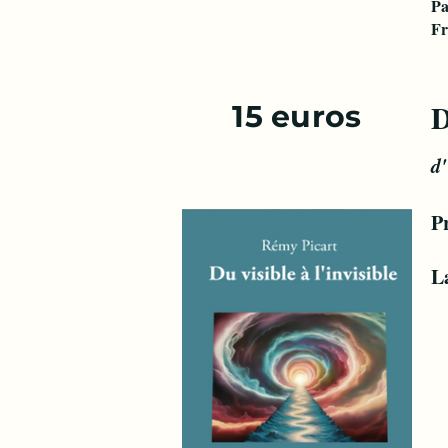
Pa
Fr
15 euros
d
P
L