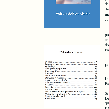
de
di
ma
et 
Ni
po
ch
d’
l’
Je
je
Li
Pa
Si
fo
qu
Pa