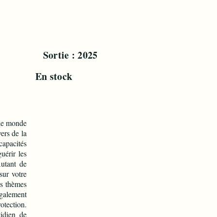
ible
Sortie : 2025
stent
En stock
le monde
ers de la
apacités
uérir les
Autant de
sur votre
es thèmes
également
otection.
idien de