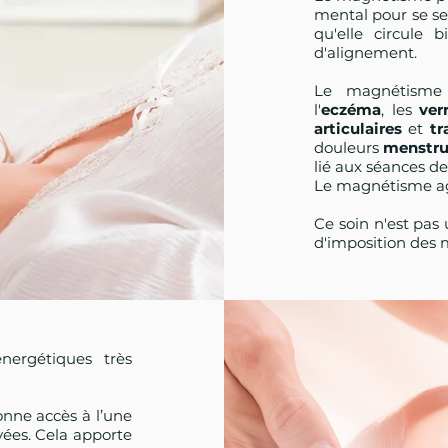
mental pour se sen
qu'elle circule 
d'alignement.
Le magnétisme
l'
eczéma
, les
ver
articulaires
et
tr
douleurs
menstru
lié aux séances d
Le magnétisme agit
Ce soin n'est pa
d'imposition des 
ergétiques très
onne accès à l’une
vées. Cela apporte