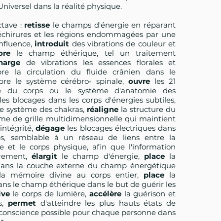
niversel dans la réalité physique.
tave :
retisse
le champs d'énergie en réparant
déchirures et les régions endommagées par une
influence,
introduit
des vibrations de couleur et
iore
le champ éthérique, tel un traitement
harge
de vibrations les essences florales et
ibre la circulation du fluide crânien dans le
ibre le système cérébro- spinale,
ouvre
les 21
ie du corps ou le système d'anatomie des
es blocages dans les corps d'énergies subtiles,
le système des chakras,
réaligne
la structure du
ème de grille multidimensionnelle qui maintient
intégrité,
dégage
les blocages électriques dans
ps, semblable à un réseau de liens entre la
e et le corps physique, afin que l'information
brement,
élargit
le champ d'énergie,
place
la
ans la couche externe du champ énergétique
 la mémoire divine au corps entier,
place
la
ns le champ éthérique dans le but de guérir les
ive
le corps de lumière,
accélère
la guérison et
ls,
permet
d'atteindre les plus hauts états de
conscience possible pour chaque personne dans