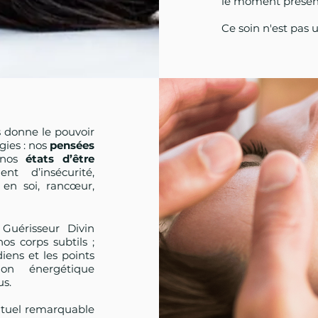
le moment présen
Ce soin n'est pas
s donne le pouvoir
gies : nos
pensées
nos
états d’être
nt d’insécurité,
 en soi, rancœur,
 Guérisseur Divin
os corps subtils ;
iens et les points
ion énergétique
us.
rituel remarquable