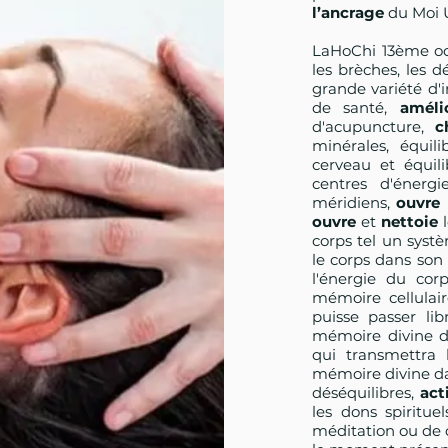
l’ancrage
du Moi U
LaHoChi 13ème oc
les brèches, les 
grande variété d'
de santé,
amél
d'acupuncture,
c
minérales, équil
cerveau et équil
centres d'énerg
méridiens,
ouvre
l
ouvre
et
nettoie
corps tel un syst
le corps dans son 
l'énergie du cor
mémoire cellulair
puisse passer li
mémoire divine d
qui transmettra
mémoire divine da
déséquilibres,
act
les dons spiritue
méditation ou de 