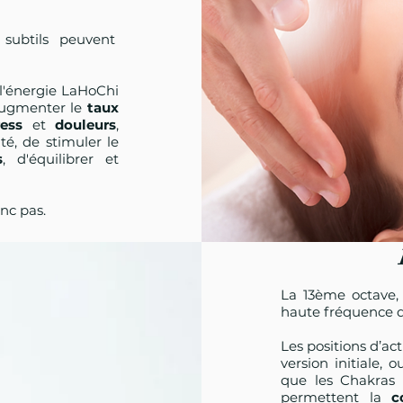
s subtils peuvent
l'énergie LaHoChi
'augmenter le
taux
ress
et
douleurs
,
ité, de stimuler le
s
, d'équilibrer et
nc pas.
La 13ème octave,
haute fréquence de
Les positions d’a
version initiale, 
que les Chakras 
permettent la
c