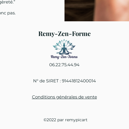
gèreté.”
onc pas.
Remy-Zen-Forme
06.22.75.44.94
N° de SIRET : 91441812400014
Conditions générales de vente
©2022 par remypicart