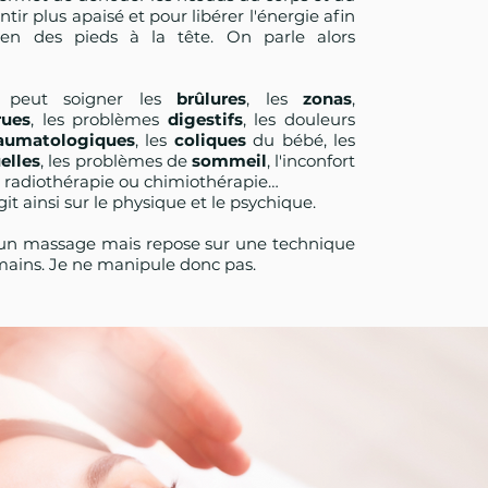
tir plus apaisé et pour libérer l'énergie afin
bien des pieds à la tête. On parle alors
 peut soigner les
brûlures
, les
zonas
,
rues
, les problèmes
digestifs
, les douleurs
aumatologiques
, les
coliques
du bébé, les
elles
, les problèmes de
sommeil
, l'inconfort
e radiothérapie ou chimiothérapie…
 ainsi sur le physique et le psychique.
s un massage mais repose sur une technique
mains. J
e ne manipule donc pas.