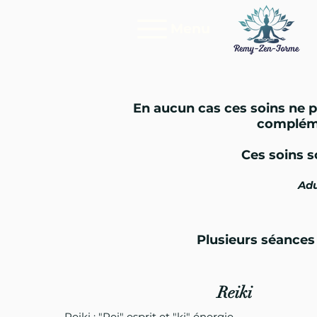
Menu
En aucun cas ces soins ne p
complémen
Ces soins s
Adu
Plusieurs séances
Reiki
Reiki : "Rei" esprit et "ki" énergie.