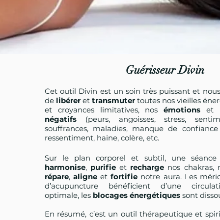
Guérisseur
Divin
Cet outil Divin est un soin très puissant et nou
de
libérer
et
transmuter
toutes nos vieilles éner
et croyances limitatives, nos
émotions
et 
négatifs
(peurs, angoisses, stress, sentime
souffrances, maladies, manque de confiance
ressentiment, haine, colère, etc.
Sur le plan corporel et subtil, une séance
harmonise
,
purifie
et
recharge
nos chakras, n
répare
,
aligne
et
fortifie
notre aura. Les mérid
d’acupuncture bénéficient d’une circulat
optimale, les
blocages énergétiques
sont disso
En résumé, c’est un outil thérapeutique et spi