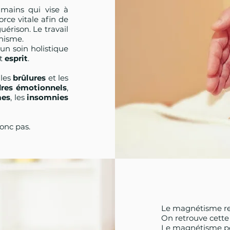
 mains qui vise à
orce vitale afin de
érison. Le travail
chisme.
 un soin holistique
t
esprit
.
 les
brûlures
et les
dres émotionnels
,
mes
, les
insomnies
onc pas.
Le magnétisme re
On retrouve cette 
Le magnétisme pe